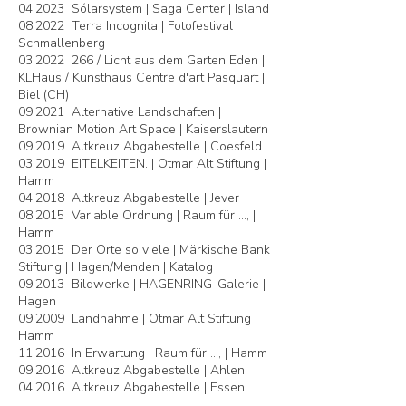
04|2023 Sólarsystem | Saga Center | Island
08|2022 Terra Incognita | Fotofestival
Schmallenberg
03|2022 266 / Licht aus dem Garten Eden |
KLHaus / Kunsthaus Centre d'art Pasquart |
Biel (CH)
09|2021 Alternative Landschaften |
Brownian Motion Art Space | Kaiserslautern
09|2019 Altkreuz Abgabestelle | Coesfeld
03|2019 EITELKEITEN. | Otmar Alt Stiftung |
Hamm
04|2018
Altkreuz Abgabestelle | Jever
08|2015 Variable Ordnung | Raum für ..., |
Hamm
03|2015 Der Orte so viele | Märkische Bank
Stiftung | Hagen/Menden | Katalog
09|2013 Bildwerke | HAGENRING-Galerie |
Hagen
09|2009 Landnahme | Otmar Alt Stiftung |
Hamm
11|2016 In Erwartung |
Raum für ..., | Hamm
09|2016 Altkreuz Abgabestelle | Ahlen
04|2016
Altkreuz Abgabestelle | Essen