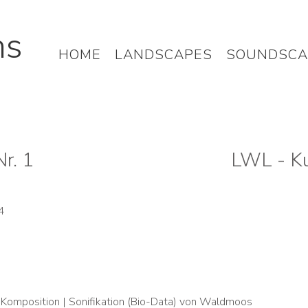
hs
HOME
LANDSCAPES
SOUNDSCA
E Nr. 1 LWL - Kulturst
4
e Komposition | Sonifikation (Bio-Data) von Waldmoos